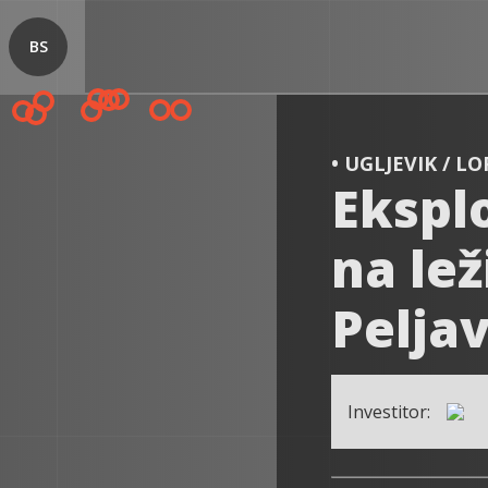
BS
• UGLJEVIK / L
Eksplo
na lež
Peljav
Investitor: